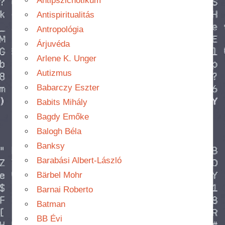
Antipszichotikum
Antispiritualitás
Antropológia
Árjuvéda
Arlene K. Unger
Autizmus
Babarczy Eszter
Babits Mihály
Bagdy Emőke
Balogh Béla
Banksy
Barabási Albert-László
Bärbel Mohr
Barnai Roberto
Batman
BB Évi