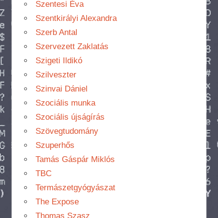
Szentesi Éva
Szentkirályi Alexandra
Szerb Antal
Szervezett Zaklatás
Szigeti Ildikó
Szilveszter
Szinvai Dániel
Szociális munka
Szociális újságírás
Szövegtudomány
Szuperhős
Tamás Gáspár Miklós
TBC
Termászetgyógyászat
The Expose
Thomas Szasz