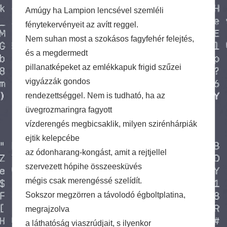
Amúgy ha Lampion lencsével szemléli
fénytekervényeit az avítt reggel.
Nem suhan most a szokásos fagyfehér felejtés,
és a megdermedt
pillanatképeket az emlékkapuk frigid szűzei
vigyázzák gondos
rendezettséggel. Nem is tudható, ha az
üvegrozmaringra fagyott
vízderengés megbicsaklik, milyen szirénhárpiák
ejtik kelepcébe
az ódonharang-kongást, amit a rejtjellel
szervezett hópihe összeesküvés
mégis csak merengéssé szelídít.
Sokszor megzörren a távolodó égboltplatina,
megrajzolva
a láthatóság viaszrúdjait, s ilyenkor