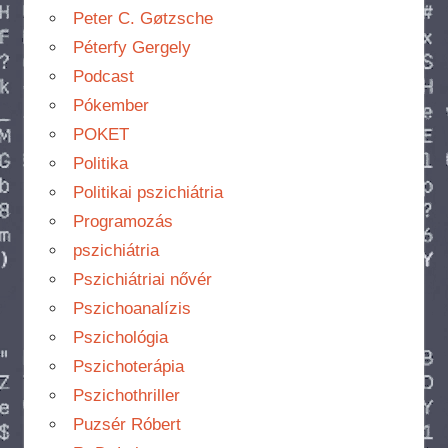
Peter C. Gøtzsche
Péterfy Gergely
Podcast
Pókember
POKET
Politika
Politikai pszichiátria
Programozás
pszichiátria
Pszichiátriai nővér
Pszichoanalízis
Pszichológia
Pszichoterápia
Pszichothriller
Puzsér Róbert