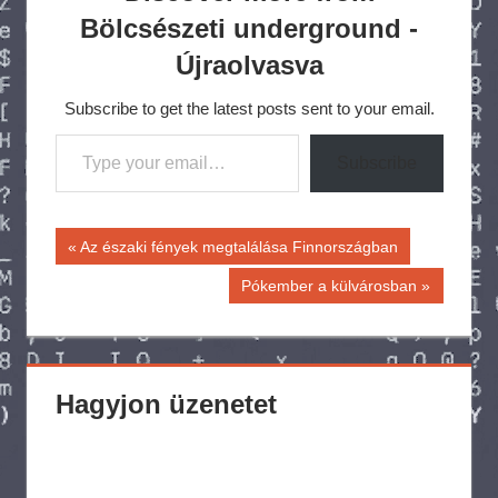
Bölcsészeti underground -
Újraolvasva
Subscribe to get the latest posts sent to your email.
Type your email…
Subscribe
Bejegyzés
Previous
Az északi fények megtalálása Finnországban
Post:
navigáció
Next
Pókember a külvárosban
Post:
Hagyjon üzenetet