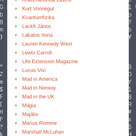
Kurt Vonnegut
Kvantumfizika
Lackfi János
Lakatos Ilona
Lauren Kennedy West
Lewis Carroll
Life Extension Magazine
Luxus Vivi
Mad in America
Mad in Norway
Mad in the UK
Mágia
Majális
Marius Romme
Marshall McLuhan