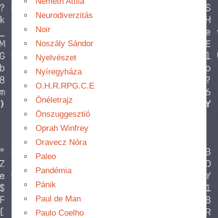
Németh Attila
Neurodiverzitás
Noir
Noszály Sándor
Nyelvészet
Nyíregyháza
O.H.R.RPG.C.E
Önéletrajz
Önszuggesztió
Oprah Winfrey
Oravecz Nóra
Paleo
Pandémia
Pánik
Paul de Man
Paulo Coelho