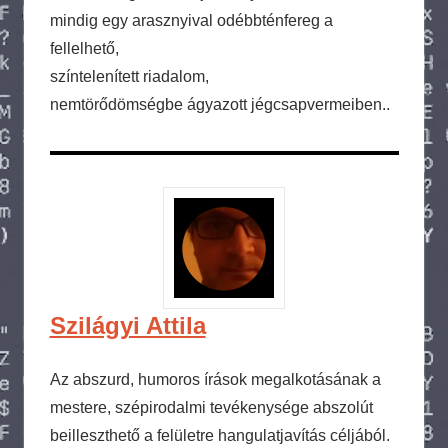
mindig egy arasznyival odébbténfereg a
fellelhető,
színtelenített riadalom,
nemtörődömségbe ágyazott jégcsapvermeiben..
Szilágyi Attila
Az abszurd, humoros írások megalkotásának a
mestere, szépirodalmi tevékenysége abszolút
beilleszthető a felületre hangulatjavítás céljából.