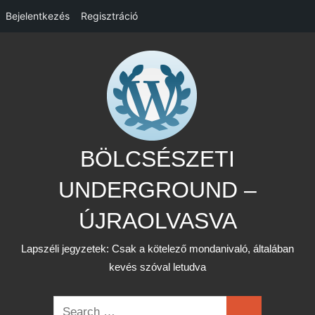
Bejelentkezés
Regisztráció
Skip
to
content
BÖLCSÉSZETI
UNDERGROUND –
ÚJRAOLVASVA
Lapszéli jegyzetek: Csak a kötelező mondanivaló, általában
kevés szóval letudva
Search