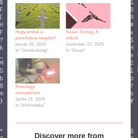
Hogy próbál a
Susan Sontag: A
pszichiátria megölni?
nőkről
január 26, 2026
november 23, 2025
In "Gondnokság"
In "Esszé"
Robotügyi
minisztérium
április 21, 2026
In "Informatika"
Discover more from