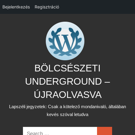
Bejelentkezés
Regisztráció
Skip
to
content
BÖLCSÉSZETI
UNDERGROUND –
ÚJRAOLVASVA
Lapszéli jegyzetek: Csak a kötelező mondanivaló, általában
kevés szóval letudva
Search