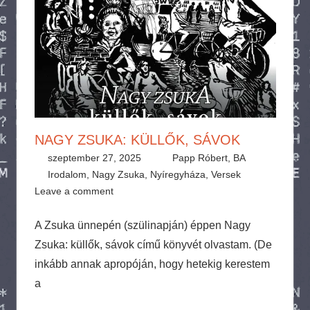
NAGY ZSUKA: KÜLLŐK, SÁVOK
szeptember 27, 2025
Papp Róbert, BA
Irodalom
,
Nagy Zsuka
,
Nyíregyháza
,
Versek
Leave a comment
A Zsuka ünnepén (szülinapján) éppen Nagy
Zsuka: küllők, sávok című könyvét olvastam. (De
inkább annak apropóján, hogy hetekig kerestem
a