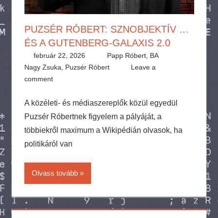
PUZSÉR RÓBERT: SZNOBJEKTÍV …
ÉS A GUTENBERG-GALAXIS 2.0
február 22, 2026
Papp Róbert, BA
Nagy Zsuka
,
Puzsér Róbert
Leave a
comment
A közéleti- és médiaszereplők közül egyedül
Puzsér Róbertnek figyelem a pályáját, a
többiekről maximum a Wikipédián olvasok, ha
politikáról van
Olvass tovább