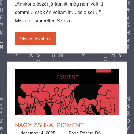
„Amikor először jártam itt, még nem volt itt
semmi… csak én voltam itt… és a sör…” –
Miskolc, Ismeretlen Szerző
Olvass tovább
NAGY ZSUKA: PIGMENT
december 4, 2025
Papp Róbert, BA