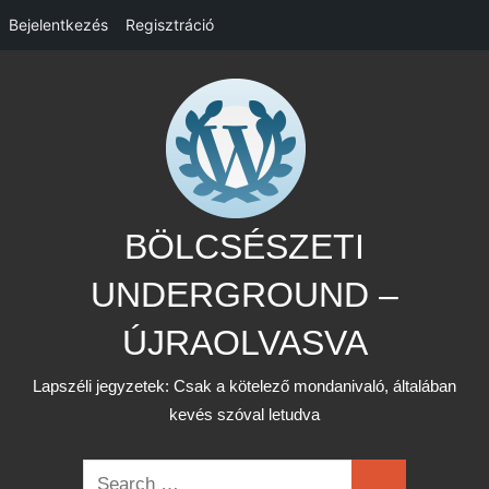
Bejelentkezés
Regisztráció
Skip
to
content
BÖLCSÉSZETI
UNDERGROUND –
ÚJRAOLVASVA
Lapszéli jegyzetek: Csak a kötelező mondanivaló, általában
kevés szóval letudva
Search