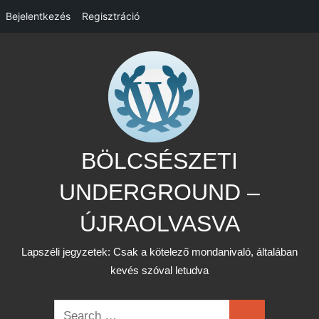
Bejelentkezés
Regisztráció
Skip
to
content
BÖLCSÉSZETI
UNDERGROUND –
ÚJRAOLVASVA
Lapszéli jegyzetek: Csak a kötelező mondanivaló, általában
kevés szóval letudva
Search