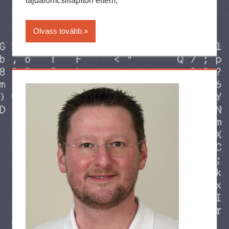
fájdalomcsillapítón éltem,
Olvass tovább