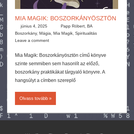
MIA MAGIK: BOSZORKÁNYÖSZTÖN
június 4, 2025
Papp Róbert, BA
Boszorkány
,
Mágia
,
Mia Magik
,
Spiritualitás
Leave a comment
Mia Magik: Boszorkányösztön című könyve
szinte semmiben sem hasonlít az előző,
boszorkány praktikákat tárgyaló könyvre. A
hangsúlyt a címben szereplő
Olvass tovább