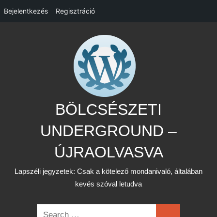
Bejelentkezés
Regisztráció
Skip
to
content
BÖLCSÉSZETI
UNDERGROUND –
ÚJRAOLVASVA
Lapszéli jegyzetek: Csak a kötelező mondanivaló, általában
kevés szóval letudva
Search