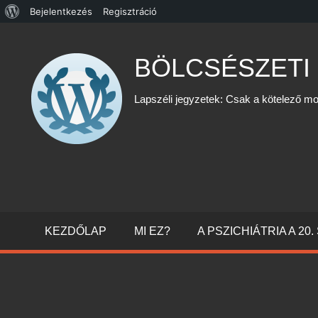
WordPress,
Bejelentkezés
Regisztráció
Skip
a
to
csodás
BÖLCSÉSZETI
content
Lapszéli jegyzetek: Csak a kötelező mo
KEZDŐLAP
MI EZ?
A PSZICHIÁTRIA A 2