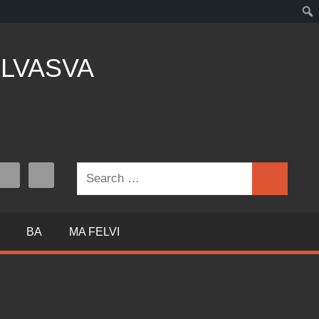
LVASVA
Search
Search
for:
BA
MA FELVI