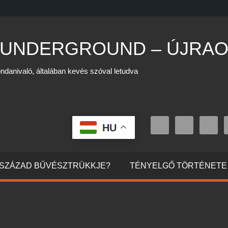
 UNDERGROUND – ÚJRAO
ndanivaló, általában kevés szóval letudva
HU
0. SZÁZAD BŰVÉSZTRÜKKJE?
TÉNYELGŐ TÖRTÉNETE