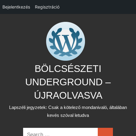
Bejelentkezés
Regisztráció
Skip
to
content
BÖLCSÉSZETI
UNDERGROUND –
ÚJRAOLVASVA
Lapszéli jegyzetek: Csak a kötelező mondanivaló, általában
kevés szóval letudva
Search