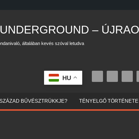
 UNDERGROUND – ÚJRAO
ndanivaló, általában kevés szóval letudva
HU
0. SZÁZAD BŰVÉSZTRÜKKJE?
TÉNYELGŐ TÖRTÉNETE