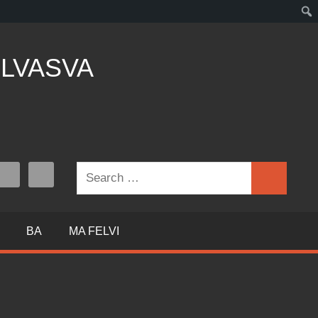
LVASVA
Search
Search
for:
BA
MA FELVI