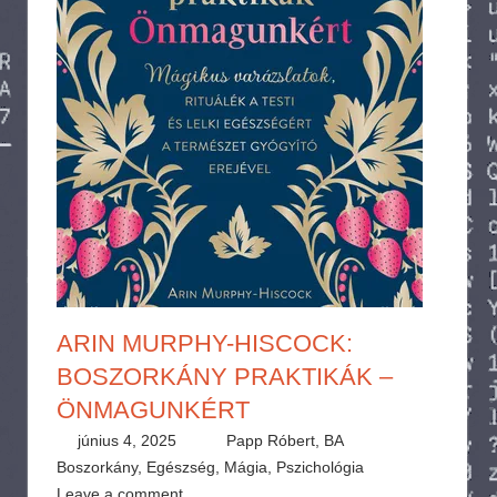
ARIN MURPHY-HISCOCK:
BOSZORKÁNY PRAKTIKÁK –
ÖNMAGUNKÉRT
június 4, 2025
Papp Róbert, BA
Boszorkány
,
Egészség
,
Mágia
,
Pszichológia
Leave a comment