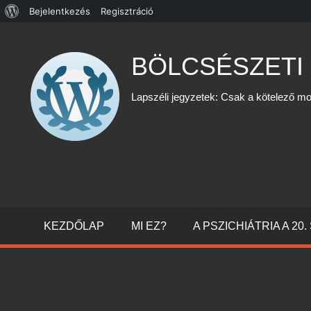
WordPress,
Bejelentkezés
Regisztráció
Skip
a
to
csodás
BÖLCSÉSZETI
content
Lapszéli jegyzetek: Csak a kötelező mo
KEZDŐLAP
MI EZ?
A PSZICHIÁTRIA A 2