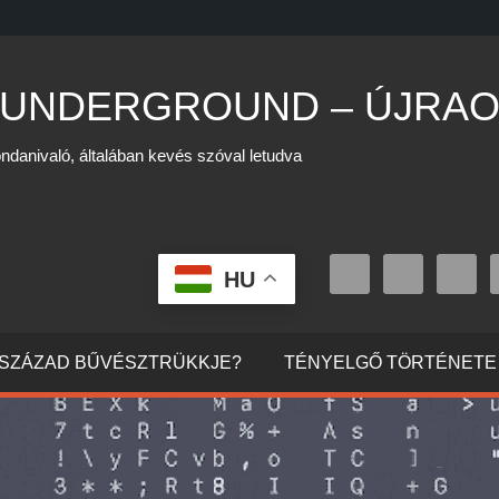
 UNDERGROUND – ÚJRAO
ndanivaló, általában kevés szóval letudva
HU
0. SZÁZAD BŰVÉSZTRÜKKJE?
TÉNYELGŐ TÖRTÉNETE