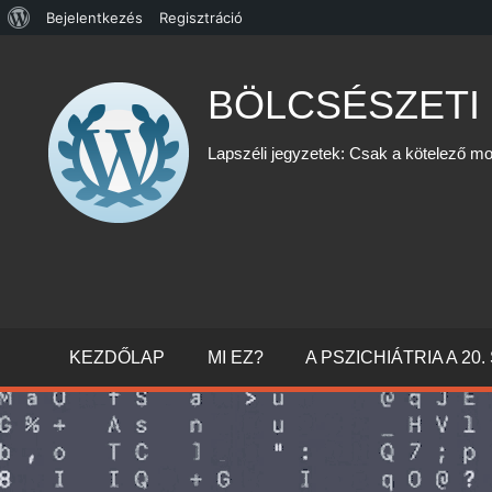
WordPress,
Bejelentkezés
Regisztráció
Skip
a
to
csodás
BÖLCSÉSZETI
content
Lapszéli jegyzetek: Csak a kötelező mo
KEZDŐLAP
MI EZ?
A PSZICHIÁTRIA A 2