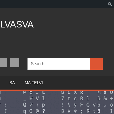
LVASVA
Search
Search
for:
BA
MA FELVI