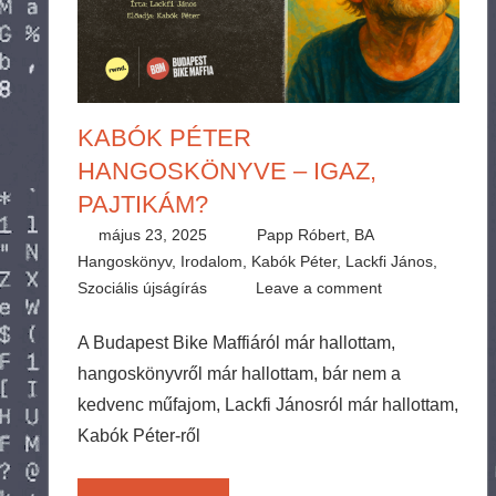
KABÓK PÉTER
HANGOSKÖNYVE – IGAZ,
PAJTIKÁM?
május 23, 2025
Papp Róbert, BA
Hangoskönyv
,
Irodalom
,
Kabók Péter
,
Lackfi János
,
Szociális újságírás
Leave a comment
A Budapest Bike Maffiáról már hallottam,
hangoskönyvről már hallottam, bár nem a
kedvenc műfajom, Lackfi Jánosról már hallottam,
Kabók Péter-ről