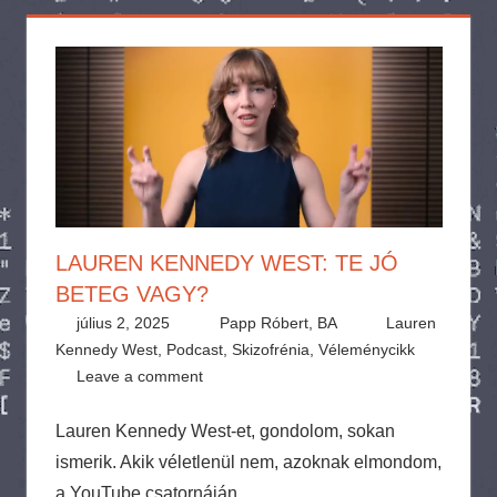
LAUREN KENNEDY WEST: TE JÓ
BETEG VAGY?
július 2, 2025
Papp Róbert, BA
Lauren
Kennedy West
,
Podcast
,
Skizofrénia
,
Véleménycikk
Leave a comment
Lauren Kennedy West-et, gondolom, sokan
ismerik. Akik véletlenül nem, azoknak elmondom,
a YouTube csatornáján