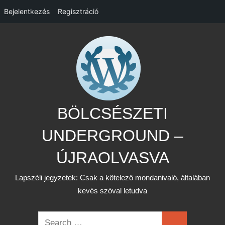
Bejelentkezés
Regisztráció
Skip
to
content
BÖLCSÉSZETI
UNDERGROUND –
ÚJRAOLVASVA
Lapszéli jegyzetek: Csak a kötelező mondanivaló, általában
kevés szóval letudva
Search