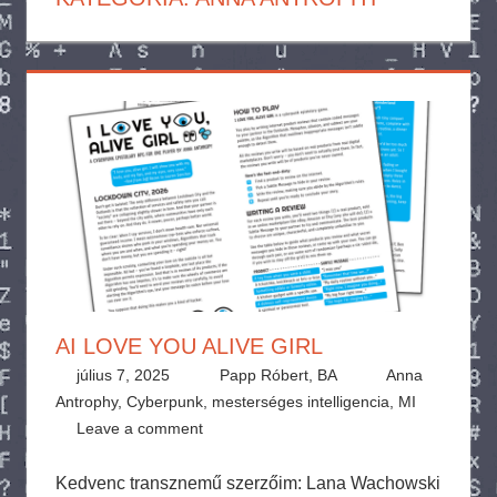
AI LOVE YOU ALIVE GIRL
július 7, 2025
Papp Róbert, BA
Anna
Antrophy
,
Cyberpunk
,
mesterséges intelligencia
,
MI
Leave a comment
Kedvenc transznemű szerzőim: Lana Wachowski