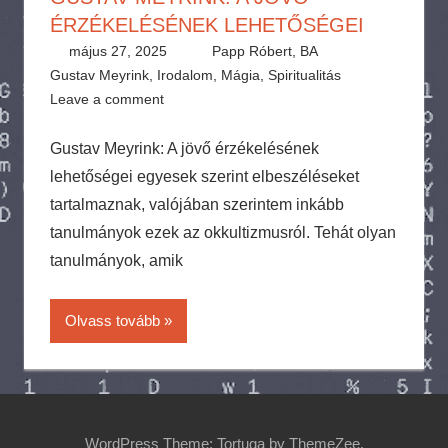
ÉRZÉKELÉSÉNEK LEHETŐSÉGEI
május 27, 2025
Papp Róbert, BA
Gustav Meyrink
,
Irodalom
,
Mágia
,
Spiritualitás
Leave a comment
Gustav Meyrink: A jövő érzékelésének
lehetőségei egyesek szerint elbeszéléseket
tartalmaznak, valójában szerintem inkább
tanulmányok ezek az okkultizmusról. Tehát olyan
tanulmányok, amik
Olvass tovább
WordPress Theme: Tortuga by ThemeZee.