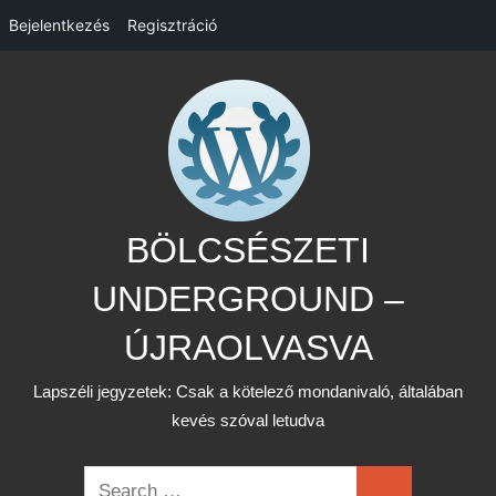
Bejelentkezés
Regisztráció
Skip
to
content
BÖLCSÉSZETI
UNDERGROUND –
ÚJRAOLVASVA
Lapszéli jegyzetek: Csak a kötelező mondanivaló, általában
kevés szóval letudva
Search