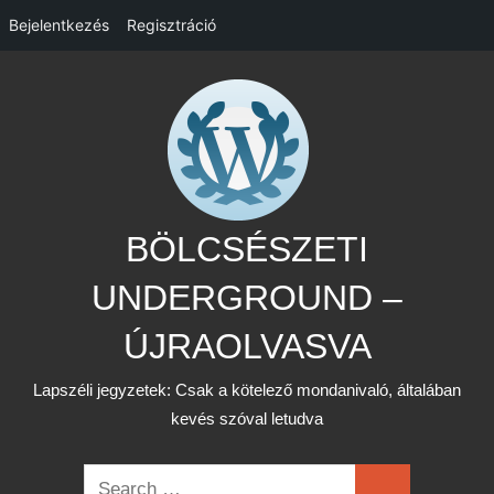
Bejelentkezés
Regisztráció
Skip
to
content
BÖLCSÉSZETI
UNDERGROUND –
ÚJRAOLVASVA
Lapszéli jegyzetek: Csak a kötelező mondanivaló, általában
kevés szóval letudva
Search