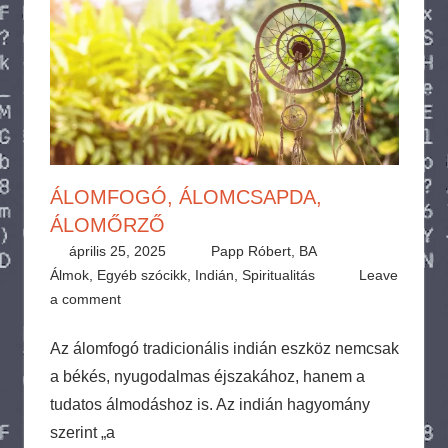
ÁLOMFOGÓ, ÁLOMCSAPDA,
ÁLOMŐRZŐ
április 25, 2025
Papp Róbert, BA
Álmok
,
Egyéb szócikk
,
Indián
,
Spiritualitás
Leave
a comment
Az álomfogó tradicionális indián eszköz nemcsak
a békés, nyugodalmas éjszakához, hanem a
tudatos álmodáshoz is. Az indián hagyomány
szerint „a