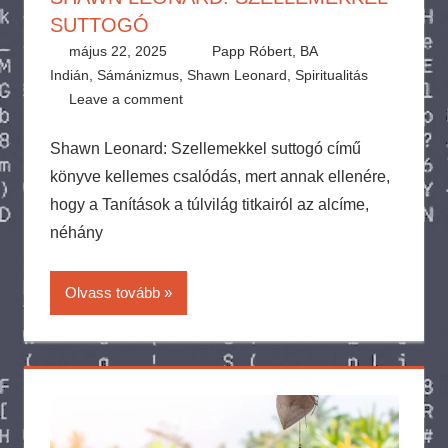
SUTTOGÓ
május 22, 2025
Papp Róbert, BA
Indián
,
Sámánizmus
,
Shawn Leonard
,
Spiritualitás
Leave a comment
Shawn Leonard: Szellemekkel suttogó című
könyve kellemes csalódás, mert annak ellenére,
hogy a Tanítások a túlvilág titkairól az alcíme,
néhány
Olvass tovább