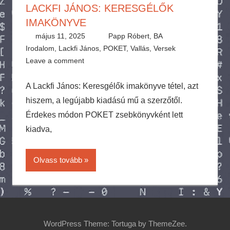
LACKFI JÁNOS: KERESGÉLŐK
IMAKÖNYVE
május 11, 2025
Papp Róbert, BA
Irodalom
,
Lackfi János
,
POKET
,
Vallás
,
Versek
Leave a comment
A Lackfi János: Keresgélők imakönyve tétel, azt
hiszem, a legújabb kiadású mű a szerzőtől.
Érdekes módon POKET zsebkönyvként lett
kiadva,
Olvass tovább
WordPress Theme: Tortuga by ThemeZee.