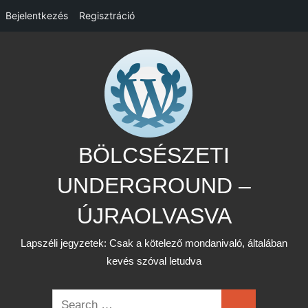
Bejelentkezés
Regisztráció
Skip
to
content
BÖLCSÉSZETI
UNDERGROUND –
ÚJRAOLVASVA
Lapszéli jegyzetek: Csak a kötelező mondanivaló, általában
kevés szóval letudva
Search