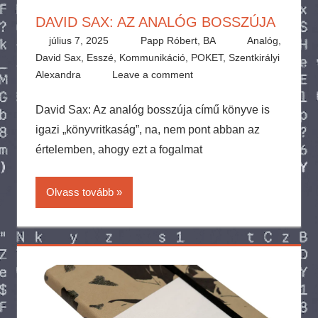
DAVID SAX: AZ ANALÓG BOSSZÚJA
július 7, 2025
Papp Róbert, BA
Analóg
,
David Sax
,
Esszé
,
Kommunikáció
,
POKET
,
Szentkirályi
Alexandra
Leave a comment
David Sax: Az analóg bosszúja című könyve is
igazi „könyvritkaság”, na, nem pont abban az
értelemben, ahogy ezt a fogalmat
Olvass tovább