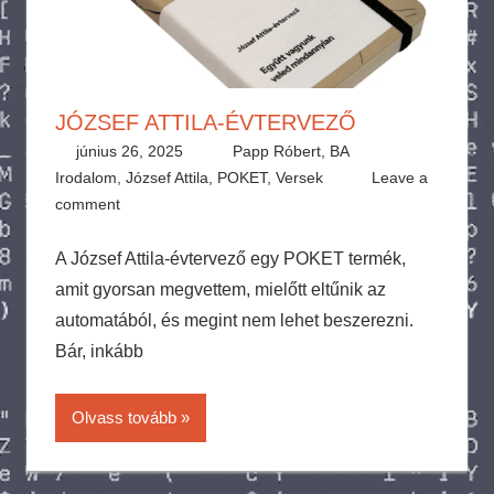
JÓZSEF ATTILA-ÉVTERVEZŐ
június 26, 2025
Papp Róbert, BA
Irodalom
,
József Attila
,
POKET
,
Versek
Leave a
comment
A József Attila-évtervező egy POKET termék,
amit gyorsan megvettem, mielőtt eltűnik az
automatából, és megint nem lehet beszerezni.
Bár, inkább
Olvass tovább