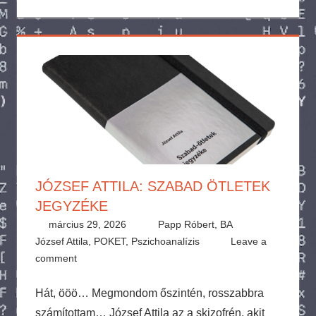
JÓZSEF ATTILA: SZABAD ÖTLETEK
JEGYZÉKE
március 29, 2026
Papp Róbert, BA
József Attila
,
POKET
,
Pszichoanalízis
Leave a
comment
Hát, ööö… Megmondom őszintén, rosszabbra
számítottam… József Attila az a skizofrén, akit