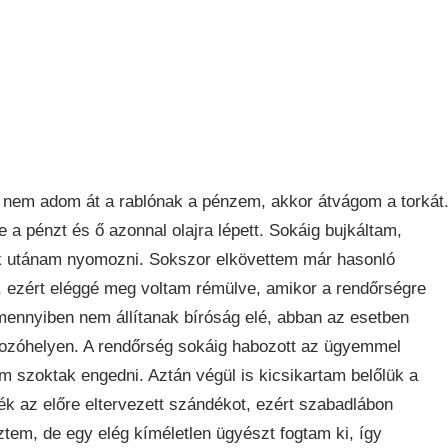
em adom át a rablónak a pénzem, akkor átvágom a torkát
 pénzt és ő azonnal olajra lépett. Sokáig bujkáltam,
k utánam nyomozni. Sokszor elkövettem már hasonló
 ezért eléggé meg voltam rémülve, amikor a rendőrségre
mennyiben nem állítanak bíróság elé, abban az esetben
kozóhelyen. A rendőrség sokáig habozott az ügyemmel
m szoktak engedni. Aztán végül is kicsikartam belőlük a
k az előre eltervezett szándékot, ezért szabadlábon
em, de egy elég kíméletlen ügyészt fogtam ki, így