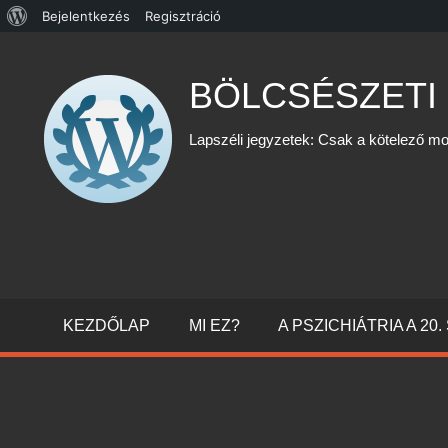
WordPress,
Bejelentkezés
Regisztráció
Skip
a
to
csodás
BÖLCSÉSZETI
content
Lapszéli jegyzetek: Csak a kötelező mo
KEZDŐLAP
MI EZ?
A PSZICHIÁTRIA A 2