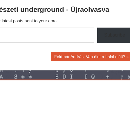
észeti underground - Újraolvasva
 latest posts sent to your email.
Subscribe
Next
Feldmár András: Van élet a halál előtt?
Post: