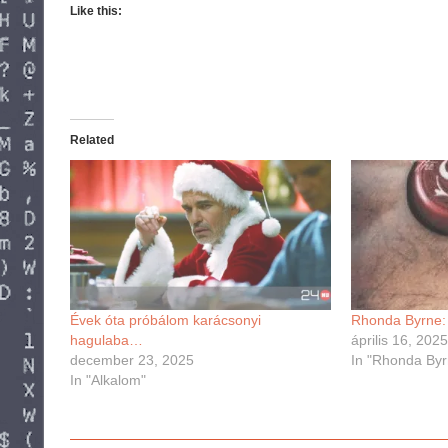
Like this:
Related
Évek óta próbálom karácsonyi
Rhonda Byrne: 
hagulaba…
április 16, 202
december 23, 2025
In "Rhonda Byr
In "Alkalom"