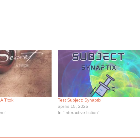
A Titok
Test Subject: Synaptix
5
április 15, 2025
ne"
In "Interactive fiction"