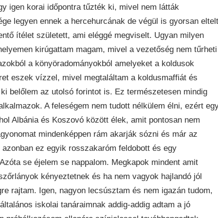
 igen korai időpontra tűzték ki, mivel nem látták
ége legyen ennek a hercehurcának de végül is gyorsan eltel
ntő ítélet született, ami eléggé megviselt. Ugyan milyen
kahelyemen kirúgattam magam, mivel a vezetőség nem tűrheti
g azokból a könyöradományokból amelyeket a koldusok
 eszek vízzel, mivel megtaláltam a koldusmaffiát és
i belőlem az utolsó forintot is. Ez természetesen mindig
 alkalmazok. A feleségem nem tudott nélkülem élni, ezért eg
ahol Albánia és Koszovó között élek, amit pontosan nem
 vagyonomat mindenképpen rám akarják sózni és már az
os azonban ez egyik rosszakaróm feldobott és egy
. Azóta se éjelem se nappalom. Megkapok mindent amit
őrlányok kényeztetnek és ha nem vagyok hajlandó jól
gre rajtam. Igen, nagyon lecsúsztam és nem igazán tudom,
 általános iskolai tanáraimnak addig-addig adtam a jó