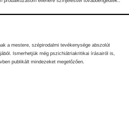
en próbálkozásom ellenére színjelessel továbbengedtek..
ak a mestere, szépirodalmi tevékenysége abszolút
jából. Ismerhetjük még pszichiátriakritikai írásairól is,
vben publikált mindezeket megelőzően.