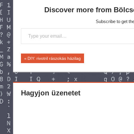
Discover more from Bölcs
Subscribe to get the
Type your email…
Bejegyzés
Previous
DIY: rivotril rászokás házilag
Post:
navigáció
Hagyjon üzenetet