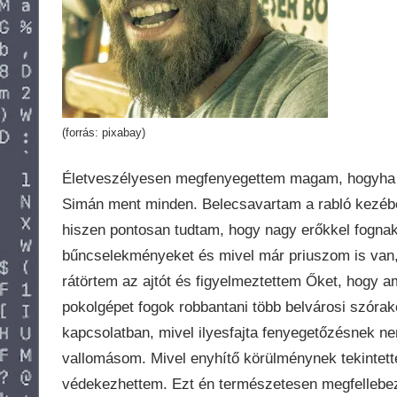
(forrás: pixabay)
Életveszélyesen megfenyegettem magam, hogyha n
Simán ment minden. Belecsavartam a rabló kezébe a
hiszen pontosan tudtam, hogy nagy erőkkel fogna
bűncselekményeket és mivel már priuszom is van,
rátörtem az ajtót és figyelmeztettem Őket, hogy a
pokolgépet fogok robbantani több belvárosi szóra
kapcsolatban, mivel ilyesfajta fenyegetőzésnek ne
vallomásom. Mivel enyhítő körülménynek tekintetté
védekezhettem. Ezt én természetesen megfellebezt