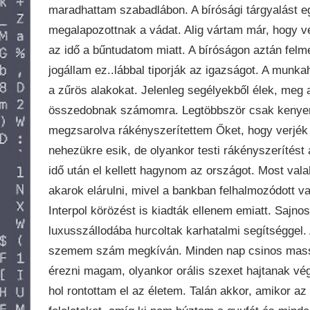
maradhattam szabadlábon. A bírósági tárgyalást egy
megalapozottnak a vádat. Alig vártam már, hogy v
az idő a bűntudatom miatt. A bíróságon aztán felme
jogállam ez..lábbal tiporják az igazságot. A mun
a zűrös alakokat. Jelenleg segélyekből élek, me
összedobnak számomra. Legtöbbször csak kenyeret
megzsarolva rákényszerítettem Őket, hogy verjék k
nehezükre esik, de olyankor testi rákényszerítést
idő után el kellett hagynom az országot. Most val
akarok elárulni, mivel a bankban felhalmozódott
Interpol körözést is kiadták ellenem emiatt. Sajn
luxusszállodába hurcoltak karhatalmi segítséggel
szemem szám megkíván. Minden nap csinos massz
érezni magam, olyankor orális szexet hajtanak vé
hol rontottam el az életem. Talán akkor, amikor az