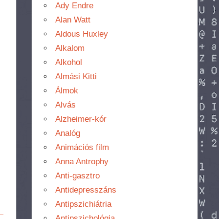
Ady Endre
Alan Watt
Aldous Huxley
Alkalom
Alkohol
Almási Kitti
Álmok
Alvás
Alzheimer-kór
Analóg
Animációs film
Anna Antrophy
Anti-gasztro
Antidepresszáns
Antipszichiátria
Antipszichológia