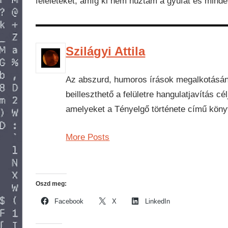
feleleteket, amíg ki nem húztam a gyufát és mind
Szilágyi Attila
Az abszurd, humoros írások megalkotásán
beilleszthető a felületre hangulatjavítás cél
amelyeket a Tényelgő története című köny
More Posts
Oszd meg:
Facebook
X
LinkedIn