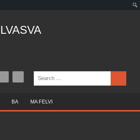
LVASVA
Search
Search
for:
BA
MA FELVI