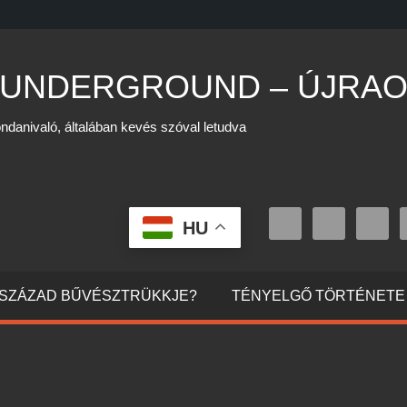
 UNDERGROUND – ÚJRAO
ndanivaló, általában kevés szóval letudva
HU
0. SZÁZAD BŰVÉSZTRÜKKJE?
TÉNYELGŐ TÖRTÉNETE