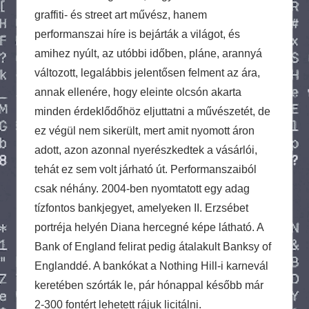
graffiti- és street art művész, hanem
performanszai híre is bejárták a világot, és
amihez nyúlt, az utóbbi időben, pláne, arannyá
változott, legalábbis jelentősen felment az ára,
annak ellenére, hogy eleinte olcsón akarta
minden érdeklődőhöz eljuttatni a művészetét, de
ez végül nem sikerült, mert amit nyomott áron
adott, azon azonnal nyerészkedtek a vásárlói,
tehát ez sem volt járható út. Performanszaiból
csak néhány. 2004-ben nyomtatott egy adag
tízfontos bankjegyet, amelyeken II. Erzsébet
portréja helyén Diana hercegné képe látható. A
Bank of England felirat pedig átalakult Banksy of
Englanddé. A bankókat a Nothing Hill-i karnevál
keretében szórták le, pár hónappal később már
2-300 fontért lehetett rájuk licitálni.