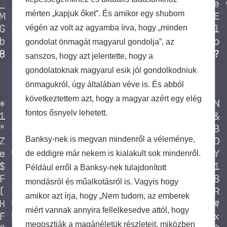
mérten „kapjuk őket”. És amikor egy shubom
végén az volt az agyamba írva, hogy „minden
gondolat önmagát magyarul gondolja”, az
sanszos, hogy azt jelentette, hogy a
gondolatoknak magyarul esik jól gondolkodniuk
önmagukról, úgy általában véve is. És abból
következtettem azt, hogy a magyar azért egy elég
fontos ősnyelv lehetett.
Banksy-nek is megvan mindenről a véleménye,
de eddigre már nekem is kialakult sok mindenről.
Például erről a Banksy-nek tulajdonított
mondásról és műalkotásról is. Vagyis hogy
amikor azt írja, hogy „Nem tudom, az emberek
miért vannak annyira fellelkesedve attól, hogy
megosztják a magánéletük részleteit, miközben