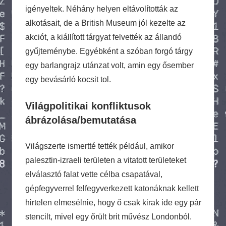
igényeltek. Néhány helyen eltávolították az
alkotásait, de a British Museum jól kezelte az
akciót, a kiállított tárgyat felvették az állandó
gyűjteménybe. Egyébként a szóban forgó tárgy
egy barlangrajz utánzat volt, amin egy ősember
egy bevásárló kocsit tol.
Világpolitikai konfliktusok
ábrázolása/bemutatása
Világszerte ismertté tették például, amikor
palesztin-izraeli területen a vitatott területeket
elválasztó falat vette célba csapatával,
gépfegyverrel felfegyverkezett katonáknak kellett
hirtelen elmesélnie, hogy ő csak kirak ide egy pár
stencilt, mivel egy őrült brit művész Londonból.