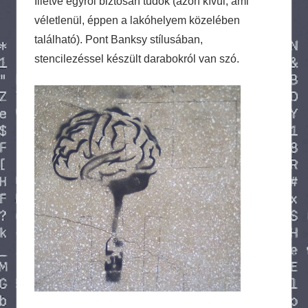
Illetve egyről biztosan tudok (azon kívül, ami
véletlenül, éppen a lakóhelyem közelében
található). Pont Banksy stílusában,
stencilezéssel készült darabokról van szó.