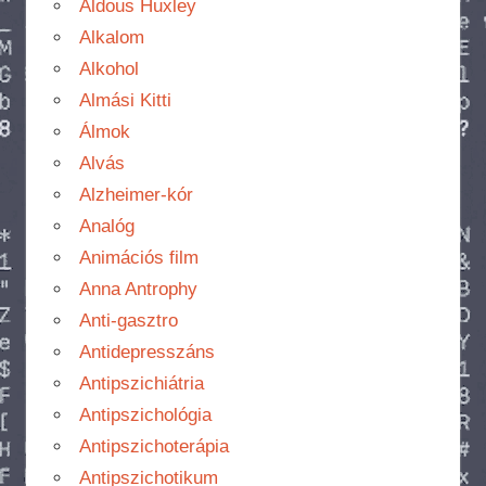
Aldous Huxley
Alkalom
Alkohol
Almási Kitti
Álmok
Alvás
Alzheimer-kór
Analóg
Animációs film
Anna Antrophy
Anti-gasztro
Antidepresszáns
Antipszichiátria
Antipszichológia
Antipszichoterápia
Antipszichotikum