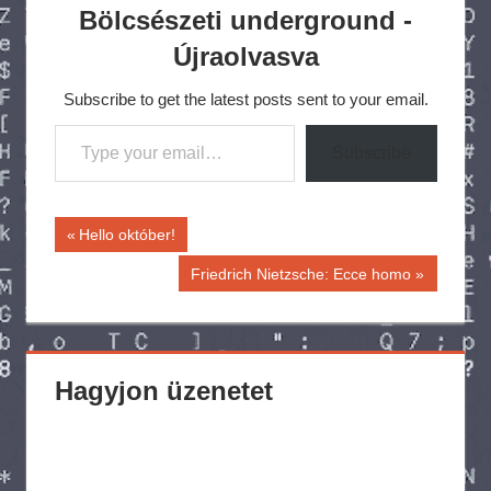
Bölcsészeti underground -
Újraolvasva
Subscribe to get the latest posts sent to your email.
Type your email…
Subscribe
Bejegyzés
Previous
Hello október!
Post:
navigáció
Next
Friedrich Nietzsche: Ecce homo
Post:
Hagyjon üzenetet