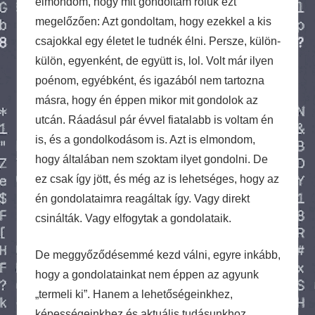
elmondom, hogy mit gondoltam róluk ezt
megelőzően: Azt gondoltam, hogy ezekkel a kis
csajokkal egy életet le tudnék élni. Persze, külön-
külön, egyenként, de együtt is, lol. Volt már ilyen
poénom, egyébként, és igazából nem tartozna
másra, hogy én éppen mikor mit gondolok az
utcán. Ráadásul pár évvel fiatalabb is voltam én
is, és a gondolkodásom is. Azt is elmondom,
hogy általában nem szoktam ilyet gondolni. De
ez csak így jött, és még az is lehetséges, hogy az
én gondolataimra reagáltak így. Vagy direkt
csinálták. Vagy elfogytak a gondolataik.
De meggyőződésemmé kezd válni, egyre inkább,
hogy a gondolatainkat nem éppen az agyunk
„termeli ki”. Hanem a lehetőségeinkhez,
képességeinkhez és aktuális tudásunkhoz