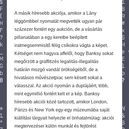
A másik híresebb akciója, amikor a Lány
léggömbbel nyomatát megvették ugyan pár
százezer fontért egy aukción, de a vásárlás
pillanatában a egy keretbe beépített
iratmegsemmisítő félig csíkokra vágta a képet.
Kétséget nem hagyva affelől, hogy Banksy sokat
megőrzött a graffitizés legalitás-illegalitás
határán mozgó vandál örökségéből, de a
hivatásos művészetpiac sem késett sokat a
válasszal. Az akció nyomán a duplájáért, több,
mint egymillió fontért kelt el a kép. Banksy
híresebb akciói közé tartozott, amikor London,
Párizs és New York egy-egy múzeumába saját
kiállítási tárgyait helyezte el önhatalmúlag: akciói
megtervezései külön munkát és fejtörést