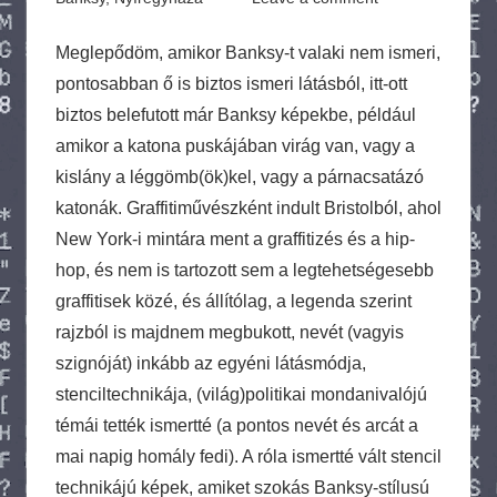
Meglepődöm, amikor Banksy-t valaki nem ismeri,
pontosabban ő is biztos ismeri látásból, itt-ott
biztos belefutott már Banksy képekbe, például
amikor a katona puskájában virág van, vagy a
kislány a léggömb(ök)kel, vagy a párnacsatázó
katonák. Graffitiművészként indult Bristolból, ahol
New York-i mintára ment a graffitizés és a hip-
hop, és nem is tartozott sem a legtehetségesebb
graffitisek közé, és állítólag, a legenda szerint
rajzból is majdnem megbukott, nevét (vagyis
szignóját) inkább az egyéni látásmódja,
stenciltechnikája, (világ)politikai mondanivalójú
témái tették ismertté (a pontos nevét és arcát a
mai napig homály fedi). A róla ismertté vált stencil
technikájú képek, amiket szokás Banksy-stílusú