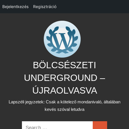
Bejelentkezés
Regisztráció
Skip
to
content
BÖLCSÉSZETI
UNDERGROUND –
ÚJRAOLVASVA
Lapszéli jegyzetek: Csak a kötelező mondanivaló, általában
kevés szóval letudva
Search