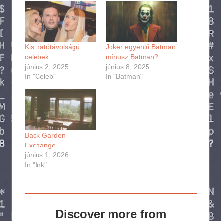
Kis hatótávolságú
Joker egyenlő Batman
celebek
mínusz Batman?
június 2, 2025
június 8, 2025
In "Celeb"
In "Batman"
Back Garden –
Exchange
június 1, 2026
In "Ink"
Discover more from