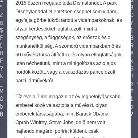
2015 őszén megalapította Dismalandet. A park
Disneylanddal ellentétben cseppet sem vidám,
egyfajta görbe tükröt tartott a vidámparkoknak, és
olyan kérdésekkel foglalkozott, mint a
szegénység, a függőségek, az erőszak és a
munkanélküliség. A szomorú vidámparkban ő és
60 művésztársa állított ki, és olyan elfoglaltságok
után nézhettünk, mint a minigolfozás az olajos
hordók között, vagy a csúszdázás páncélozott
harci járművekről.
Tíz éve a Time magazin az év legbefolyásosabb
emberei közé választotta a művészt, olyan
emberek társaságába, mint Barack Obama,
Oprah Winfrey, Steve Jobs, de ő nem volt
hajlandó magáról portrét küldeni, csak