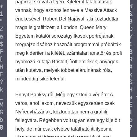
papírzacskóval a fején. Kilétéről találgatások
vannak, hogy azonos lenne-e a Massive Attack
énekesével, Robert Del Najával, aki köztudottan
maga is graffitizett, a Londoni Queen Mary
Egyetem kutatói sorozatgyilkosok portréjának
megrajzolásához használt programmal próbálták
meg kideríteni a kilétét, számtalan amatőr és profi
nyomozó kutatja Bristolt, írott emlékek, anyagok
után kutatva, melyek többet elárulnának róla,
mindeddig sikertelenül.
Ennyit Banksy-ről. Még egy sztori a végére: A
város, ahol lakom, nevezzük egyszerűen csak
Nyíregyházának, köztudottan nem a graffiti
fellegvára. Régebben volt ugyan erre egy kijelölt
hely, de már csak elvétve található itt ilyesmi.