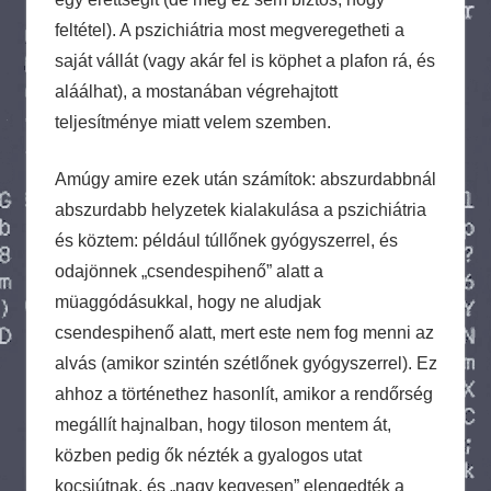
feltétel). A pszichiátria most megveregetheti a
saját vállát (vagy akár fel is köphet a plafon rá, és
aláálhat), a mostanában végrehajtott
teljesítménye miatt velem szemben.
Amúgy amire ezek után számítok: abszurdabbnál
abszurdabb helyzetek kialakulása a pszichiátria
és köztem: például túllőnek gyógyszerrel, és
odajönnek „csendespihenő” alatt a
müaggódásukkal, hogy ne aludjak
csendespihenő alatt, mert este nem fog menni az
alvás (amikor szintén szétlőnek gyógyszerrel). Ez
ahhoz a történethez hasonlít, amikor a rendőrség
megállít hajnalban, hogy tiloson mentem át,
közben pedig ők nézték a gyalogos utat
kocsiútnak, és „nagy kegyesen” elengedték a