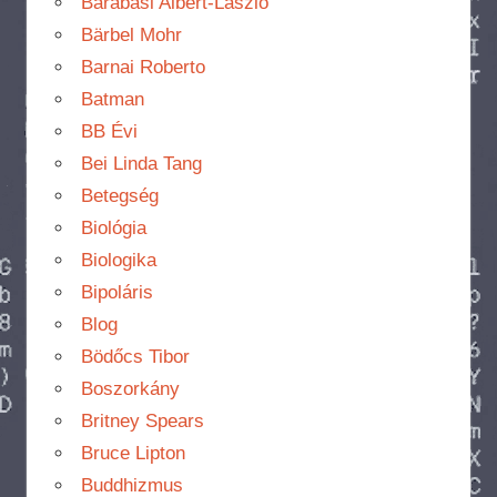
Barabási Albert-László
Bärbel Mohr
Barnai Roberto
Batman
BB Évi
Bei Linda Tang
Betegség
Biológia
Biologika
Bipoláris
Blog
Bödőcs Tibor
Boszorkány
Britney Spears
Bruce Lipton
Buddhizmus