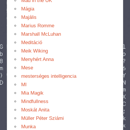
Mad in the UK
Mágia
Majális
Marius Romme
Marshall McLuhan
Meditáció
Meik Wiking
Menyhért Anna
Mese
mesterséges intelligencia
MI
Mia Magik
Mindfullness
Moskát Anita
Müller Péter Sziámi
Munka