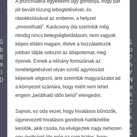
A pszichiáteia egyébként úgy gondolja, hogy pár
jól bevált lózung lebegtetésével, és
rásokkolásával az emberre, a helyzet
„orvosolható”. Karácsony óta szerintük még
mindig nincs betegségbelátásom, nem vagyok
képes ellátni magam, illetve a hozzátartozók
jobban látják sokszor az állapotomat, meg
ilyenek. Ennek a néhány formulának az
ismételgetésével olyan szintű agymosást
képesek végezni, ami szerintük magyarázatot ad
a környezet számára, hogy miért nem lehet
engem „belátható időn belül” elengedni.
Sajnos, ez oda vezet, hogy hivatásos bűnözők,
úgynevezett hivatásos gondnok hatókörébe
kerülök, akik csoda, ha elvégeztek nagy nehezen
egy érettségit (de még ez sem biztos, hogy