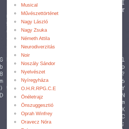
Musical
Művészettörténet
Nagy László
Nagy Zsuka
Németh Attila
Neurodiverzitás
Noir
Noszály Sándor
Nyelvészet
Nyíregyháza
O.H.R.RPG.C.E
Önéletrajz
Önszuggesztió
Oprah Winfrey
Oravecz Nóra