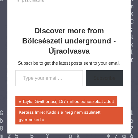
In "pszichiátria"
Discover more from
Bölcsészeti underground -
Újraolvasva
Subscribe to get the latest posts sent to your email.
Type your email…
Subscribe
Bejegyzés
Previous
Taylor Swift óriási, 197 milliós bónuszokat adott
Post:
navigáció
Next
Kertész Imre: Kaddis a meg nem született
Post:
gyermekért