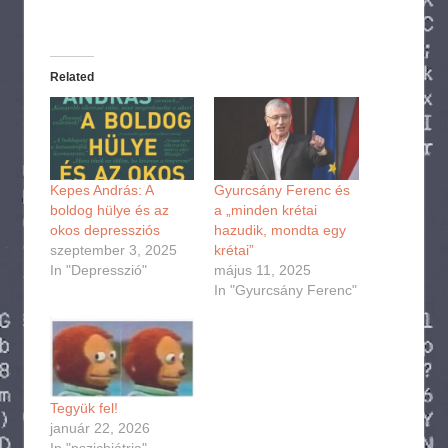
Related
Kepes András: A
Gyurcsány Ferenc és
boldog hülye és az
a „minden krétai
okos depressziós
hazudik, mondta egy
szeptember 3, 2025
krétai”
In "Depresszió"
május 11, 2025
In "Gyurcsány Ferenc"
Tegyük fel!
január 22, 2026