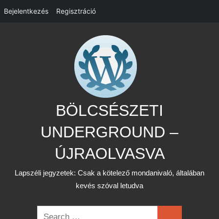
Bejelentkezés
Regisztráció
Skip
to
content
BÖLCSÉSZETI
UNDERGROUND –
ÚJRAOLVASVA
Lapszéli jegyzetek: Csak a kötelező mondanivaló, általában
kevés szóval letudva
Search