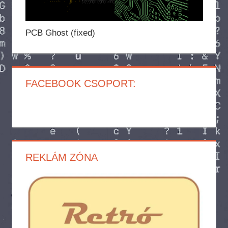
PCB Ghost (fixed)
FACEBOOK CSOPORT:
REKLÁM ZÓNA