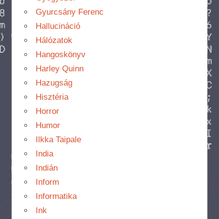
Gyurcsány Ferenc
Hallucináció
Hálózatok
Hangoskönyv
Harley Quinn
Hazugság
Hisztéria
Horror
Humor
Ilkka Taipale
India
Indián
Inform
Informatika
Ink