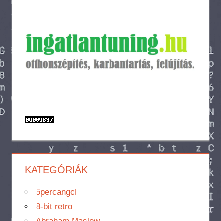
KATEGÓRIÁK
5percangol
8-bit retro
Abraham Maslow