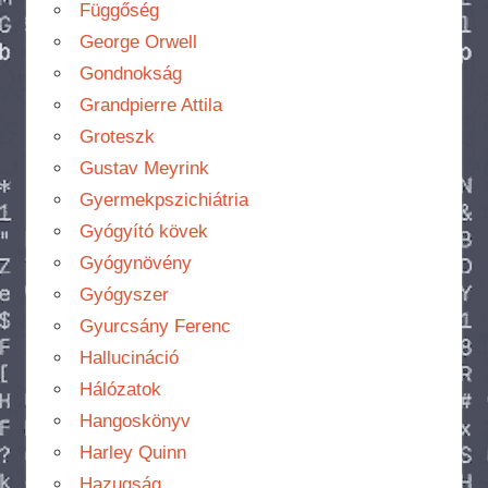
Függőség
George Orwell
Gondnokság
Grandpierre Attila
Groteszk
Gustav Meyrink
Gyermekpszichiátria
Gyógyító kövek
Gyógynövény
Gyógyszer
Gyurcsány Ferenc
Hallucináció
Hálózatok
Hangoskönyv
Harley Quinn
Hazugság