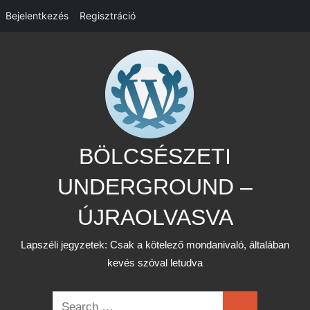
Bejelentkezés
Regisztráció
Skip
to
content
BÖLCSÉSZETI
UNDERGROUND –
ÚJRAOLVASVA
Lapszéli jegyzetek: Csak a kötelező mondanivaló, általában
kevés szóval letudva
Search