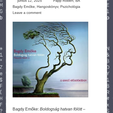
június 12, 2025
Papp Róbert, BA
Bagdy Emőke
,
Hangoskönyv
,
Pszichológia
Leave a comment
Bagdy Emőke:
Boldogság hatvan fölött –