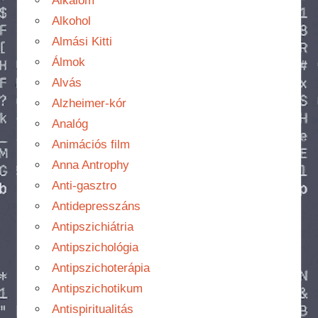
Alkalom
Alkohol
Almási Kitti
Álmok
Alvás
Alzheimer-kór
Analóg
Animációs film
Anna Antrophy
Anti-gasztro
Antidepresszáns
Antipszichiátria
Antipszichológia
Antipszichoterápia
Antipszichotikum
Antispiritualitás