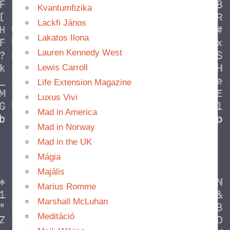
Kvantumfizika
Lackfi János
Lakatos Ilona
Lauren Kennedy West
Lewis Carroll
Life Extension Magazine
Luxus Vivi
Mad in America
Mad in Norway
Mad in the UK
Mágia
Majális
Marius Romme
Marshall McLuhan
Meditáció