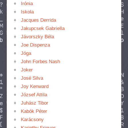
Irónia
Iskola
Jacques Derrida
Jakupcsek Gabriella
Jávorszky Béla
Joe Dispenza
Jóga
John Forbes Nash
Joker
José Silva
Joy Kenward
József Attila
Juhász Tibor
Kabók Péter
Karácsony
Karinthy Frigyes