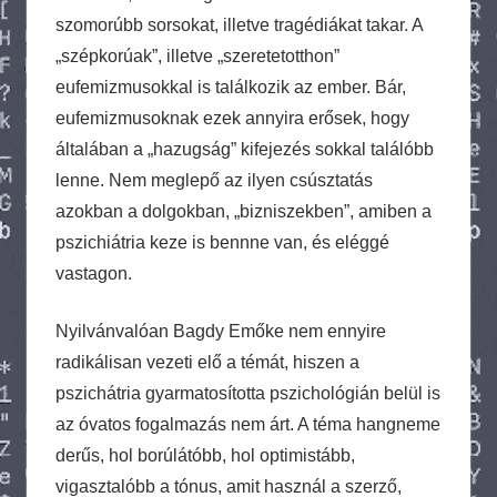
szomorúbb sorsokat, illetve tragédiákat takar. A
„szépkorúak”, illetve „szeretetotthon”
eufemizmusokkal is találkozik az ember. Bár,
eufemizmusoknak ezek annyira erősek, hogy
általában a „hazugság” kifejezés sokkal találóbb
lenne. Nem meglepő az ilyen csúsztatás
azokban a dolgokban, „bizniszekben”, amiben a
pszichiátria keze is bennne van, és eléggé
vastagon.
Nyilvánvalóan Bagdy Emőke nem ennyire
radikálisan vezeti elő a témát, hiszen a
pszichátria gyarmatosította pszichológián belül is
az óvatos fogalmazás nem árt. A téma hangneme
derűs, hol borúlátóbb, hol optimistább,
vigasztalóbb a tónus, amit használ a szerző,