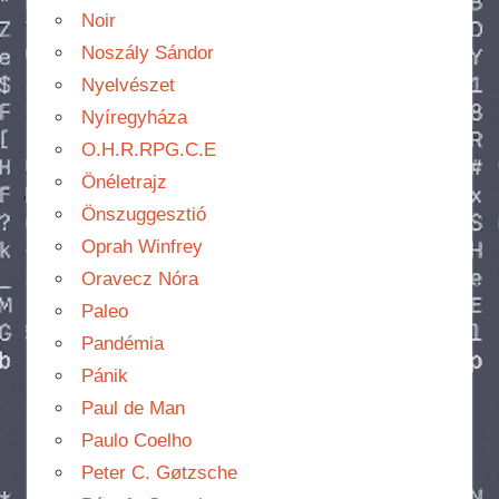
Noir
Noszály Sándor
Nyelvészet
Nyíregyháza
O.H.R.RPG.C.E
Önéletrajz
Önszuggesztió
Oprah Winfrey
Oravecz Nóra
Paleo
Pandémia
Pánik
Paul de Man
Paulo Coelho
Peter C. Gøtzsche