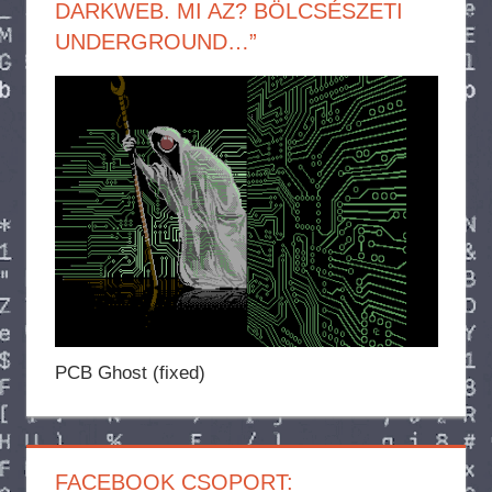
DARKWEB. MI AZ? BÖLCSÉSZETI
UNDERGROUND…”
PCB Ghost (fixed)
FACEBOOK CSOPORT: