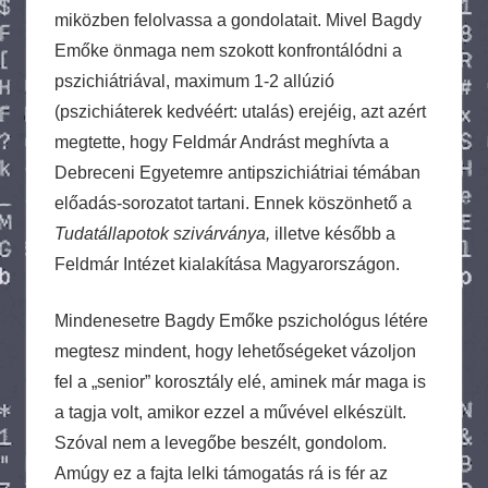
miközben felolvassa a gondolatait. Mivel Bagdy
Emőke önmaga nem szokott konfrontálódni a
pszichiátriával, maximum 1-2 allúzió
(pszichiáterek kedvéért: utalás) erejéig, azt azért
megtette, hogy Feldmár Andrást meghívta a
Debreceni Egyetemre antipszichiátriai témában
előadás-sorozatot tartani. Ennek köszönhető a
Tudatállapotok szivárványa,
illetve később a
Feldmár Intézet kialakítása Magyarországon.
Mindenesetre Bagdy Emőke pszichológus létére
megtesz mindent, hogy lehetőségeket vázoljon
fel a „senior” korosztály elé, aminek már maga is
a tagja volt, amikor ezzel a művével elkészült.
Szóval nem a levegőbe beszélt, gondolom.
Amúgy ez a fajta lelki támogatás rá is fér az