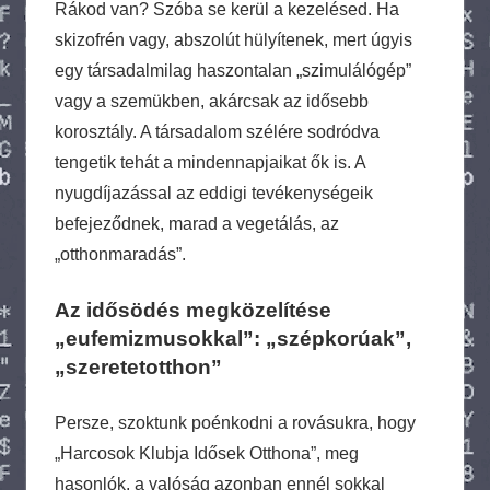
Rákod van? Szóba se kerül a kezelésed. Ha
skizofrén vagy, abszolút hülyítenek, mert úgyis
egy társadalmilag haszontalan „szimulálógép”
vagy a szemükben, akárcsak az idősebb
korosztály. A társadalom szélére sodródva
tengetik tehát a mindennapjaikat ők is. A
nyugdíjazással az eddigi tevékenységeik
befejeződnek, marad a vegetálás, az
„otthonmaradás”.
Az idősödés megközelítése
„eufemizmusokkal”: „szépkorúak”,
„szeretetotthon”
Persze, szoktunk poénkodni a rovásukra, hogy
„Harcosok Klubja Idősek Otthona”, meg
hasonlók, a valóság azonban ennél sokkal