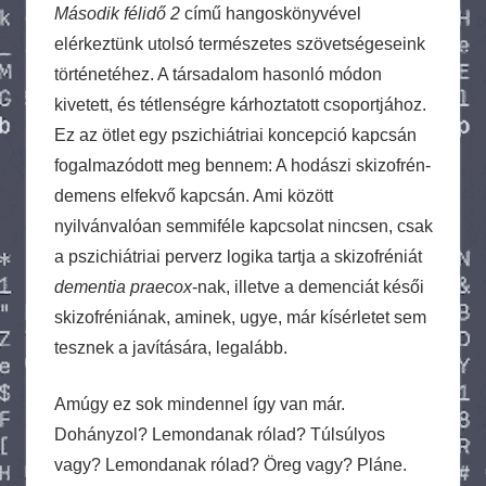
Második félidő 2
című hangoskönyvével
elérkeztünk utolsó természetes szövetségeseink
történetéhez. A társadalom hasonló módon
kivetett, és tétlenségre kárhoztatott csoportjához.
Ez az ötlet egy pszichiátriai koncepció kapcsán
fogalmazódott meg bennem: A hodászi skizofrén-
demens elfekvő kapcsán. Ami között
nyilvánvalóan semmiféle kapcsolat nincsen, csak
a pszichiátriai perverz logika tartja a skizofréniát
dementia praecox
-nak, illetve a demenciát késői
skizofréniának, aminek, ugye, már kísérletet sem
tesznek a javítására, legalább.
Amúgy ez sok mindennel így van már.
Dohányzol? Lemondanak rólad? Túlsúlyos
vagy? Lemondanak rólad? Öreg vagy? Pláne.