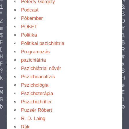
Péterfy Gergely
Podcast
Pókember
POKET
Politika
Politikai pszichiátria
Programozás
pszichiátria
Pszichiátriai nővér
Pszichoanalízis
Pszichológia
Pszichoterápia
Pszichothriller
Puzsér Róbert
R. D. Laing
Rák