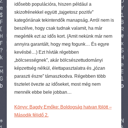
idősebb populációra, hiszen például a
skizofrénekkel együtt „tajgetosz pozitív”
kategóriának tekintendők manapság. Arról nem is
beszélve, hogy csak tudnak valamit, ha már
megérték ezt az idős kort. (Amit nekünk már nem
annyira garantált, hogy meg fogunk… És egyre
kevésbé…) Ezt hívták régebben
„bölcsességnek”, akár bölcsészettudományi
képzettség nélkül, élettapasztalatra és „józan
paraszti észre” támaszkodva. Régebben több
tisztelet övezte az időseket, most még nem
mennék ebbe bele jobban…
Könyv: Bagdy Emőke: Boldogság hatvan fölött –
Második félidő 2.